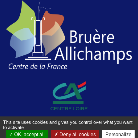
This site uses cookies and gives you control over what you want
© 2026 Le Prieuré d’Allichamps. Created with
using
to activate
WordPress and
Kubio
OK, accept all
Deny all cookies
Personalize