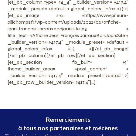
[et_pb_column type= »4_4″ _builder_version= »4.17.4″
_module_preset= »default » global_colors_info= »{} »]
[et_pb_image src= »https://www.prieure-
allichamps.fr/wp-content/uploads/2022/06/affiche-
jean-francois-jarrouxbonjourssite.jpg »
title_text= »Affiche Jean François JarrouxBonJoursSite »
_builder_version= »4.17.4″ _module_preset= »default »
global_colors_info= »{} »][/et_pb_image]
[/et_pb_column][/et_pb_row][/et_pb_section]
[et_pb_section fb_built= »1″
theme_builder_area= »post_content »
_builder_version= »4.17.4″ _module_preset= »default »]
[et_pb_row _builder_version= »4.17.4″[…]
Remerciements
à tous nos partenaires et mécènes