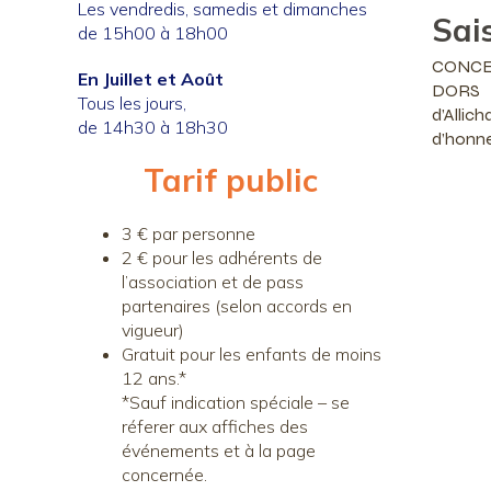
Les vendredis, samedis et dimanches
Sai
de 15h00 à 18h00
CONCERT
En Juillet et Août
DORS (
Tous les jours,
d’All
de 14h30 à 18h30
d’honne
Tarif public
3 € par personne
2 € pour les adhérents de
l’association et de pass
partenaires (selon accords en
vigueur)
Gratuit pour les enfants de moins
12 ans.*
*Sauf indication spéciale – se
réferer aux affiches des
événements et à la page
concernée.